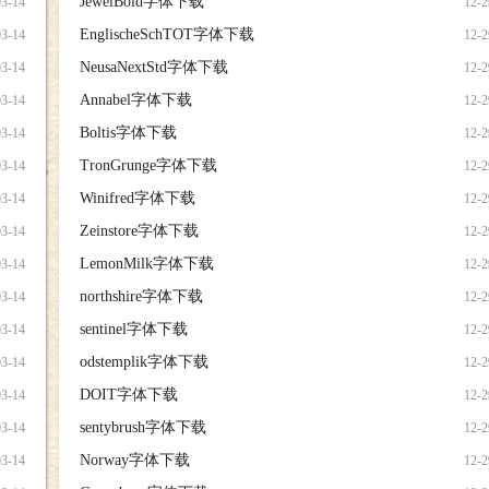
JewelBold字体下载
03-14
12-2
EnglischeSchTOT字体下载
03-14
12-2
NeusaNextStd字体下载
03-14
12-2
Annabel字体下载
03-14
12-2
Boltis字体下载
03-14
12-2
TronGrunge字体下载
03-14
12-2
Winifred字体下载
03-14
12-2
Zeinstore字体下载
03-14
12-2
LemonMilk字体下载
03-14
12-2
northshire字体下载
03-14
12-2
sentinel字体下载
03-14
12-2
odstemplik字体下载
03-14
12-2
DOIT字体下载
03-14
12-2
sentybrush字体下载
03-14
12-2
Norway字体下载
03-14
12-2