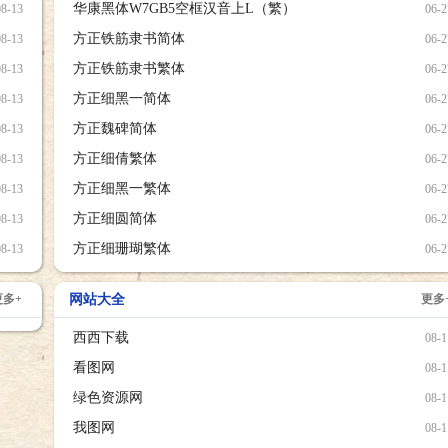
华康黑体W7GB5空框汉音上L（繁）
08-13
06-2
方正铁筋隶书简体
08-13
06-2
方正铁筋隶书繁体
08-13
06-2
方正细黑一简体
08-13
06-2
方正魏碑简体
08-13
06-2
方正细倩繁体
08-13
06-2
方正细黑一繁体
08-13
06-2
方正细圆简体
08-13
06-2
方正细珊瑚繁体
08-13
06-2
更多+
网站大全
更多
西西下载
08-1
看图网
08-1
绿色资源网
08-1
我图网
08-1