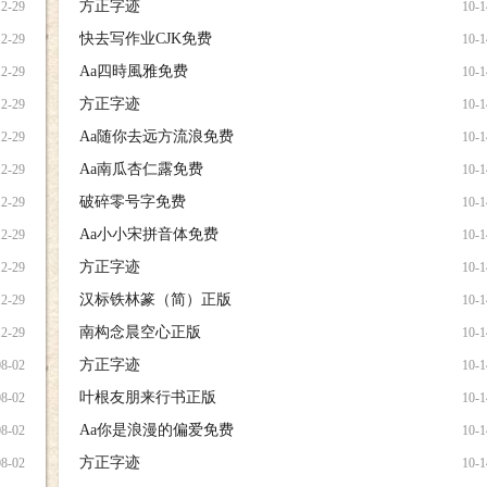
方正字迹
12-29
10-1
快去写作业CJK免费
12-29
10-1
Aa四時風雅免费
12-29
10-1
方正字迹
12-29
10-1
Aa随你去远方流浪免费
12-29
10-1
Aa南瓜杏仁露免费
12-29
10-1
破碎零号字免费
12-29
10-1
Aa小小宋拼音体免费
12-29
10-1
方正字迹
12-29
10-1
汉标铁林篆（简）正版
12-29
10-1
南构念晨空心正版
12-29
10-1
方正字迹
08-02
10-1
叶根友朋来行书正版
08-02
10-1
Aa你是浪漫的偏爱免费
08-02
10-1
方正字迹
08-02
10-1