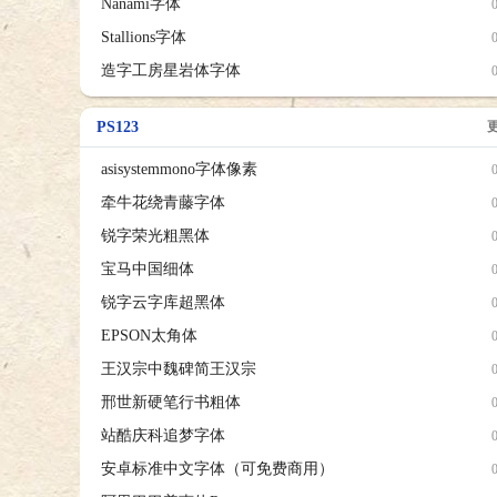
Nanami字体
Stallions字体
造字工房星岩体字体
PS123
asisystemmono字体像素
牵牛花绕青藤字体
锐字荣光粗黑体
宝马中国细体
锐字云字库超黑体
EPSON太角体
王汉宗中魏碑简王汉宗
邢世新硬笔行书粗体
站酷庆科追梦字体
安卓标准中文字体（可免费商用）