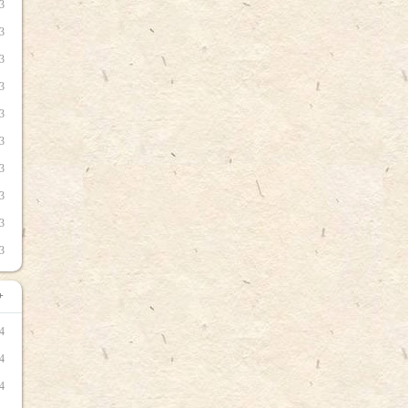
3
3
3
3
3
3
3
3
3
3
+
4
4
4