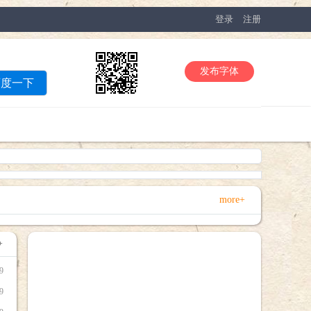
登录
注册
发布字体
百度一下
more+
+
9
9