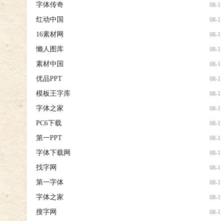
字体传奇
08-1
红动中国
08-1
16素材网
08-1
懒人图库
08-1
素材中国
08-1
优品PPT
08-1
模板王字库
08-1
字体之家
08-1
PC6下载
08-1
第一PPT
08-1
字体下载网
08-1
找字网
08-1
第一字体
08-1
字体之家
08-1
搜字网
08-1