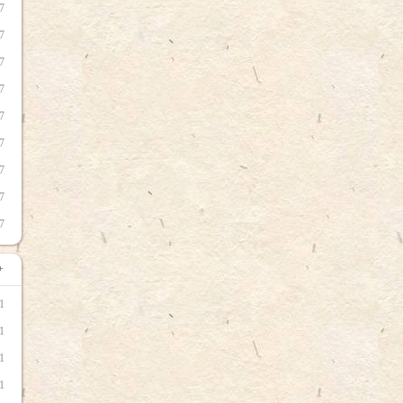
7
7
7
7
7
7
7
7
7
+
1
1
1
1