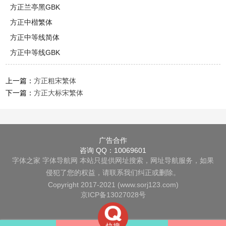
方正兰亭黑GBK
方正中楷繁体
方正中等线简体
方正中等线GBK
上一篇：
方正粗宋繁体
下一篇：
方正大标宋繁体
广告合作
咨询 QQ：10069601
字体之家
字体导航网
本站只提供网址搜索，网址导航服务，如果
侵犯了您的权益，请联系我们纠正或删除。
Copyright 2017-2021 (www.sorj123.com)
京ICP备13027028号