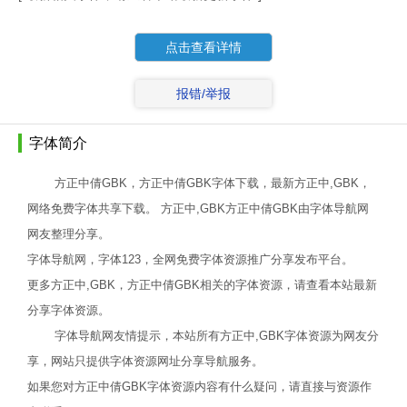
点击查看详情
报错/举报
字体简介
方正中倩GBK，方正中倩GBK字体下载，最新方正中,GBK，
网络免费字体共享下载。 方正中,GBK方正中倩GBK由字体导航网
网友整理分享。
字体导航网，字体123，全网免费字体资源推广分享发布平台。
更多方正中,GBK，方正中倩GBK相关的字体资源，请查看本站最新
分享字体资源。
字体导航网友情提示，本站所有方正中,GBK字体资源为网友分
享，网站只提供字体资源网址分享导航服务。
如果您对方正中倩GBK字体资源内容有什么疑问，请直接与资源作