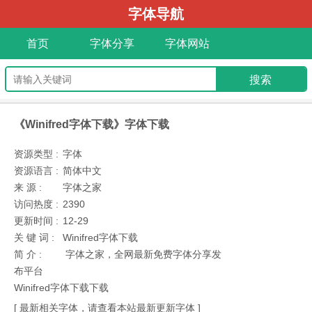
字体导航
首页
字体分享
字体网站
《Winifred字体下载》字体下载
资源类型 :
字体
资源语言 :
简体中文
来 源 :
字体之家
访问热度 :
2390
更新时间 :
12-29
关 键 词 :
Winifred字体下载
简 介 :
字体之家，全网最新免费字体分享发
布平台
Winifred字体下载下载
[ 最新相关字体，请查看本站最新更新字体 ]