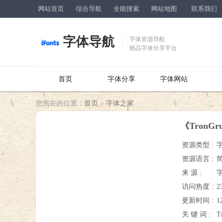
网站首页
综合导航
全能搜索
网站地图
联系我们
字体导航
字体资源导航
精品字体分享平台
首页
字体分享
字体网站
您所在的位置：
首页
>
字体之家
《TronG
资源类型 :
资源语言 :
来 源 :
访问热度 :
2
更新时间 :
1
关 键 词 :
T