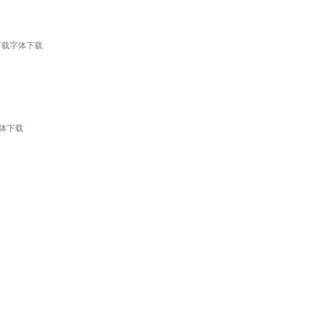
字体下载字体下载
载字体下载