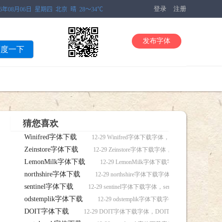
登录
注册
发布字体
百度一下
猜您喜欢
Winifred字体下载
12-29 Winifred字体下载字体，Winifred字体下
Zeinstore字体下载
12-29 Zeinstore字体下载字体，Zeinstore字体
LemonMilk字体下载
12-29 LemonMilk字体下载字体，LemonMi
northshire字体下载
12-29 northshire字体下载字体，northshire字
sentinel字体下载
12-29 sentinel字体下载字体，sentinel字体下载字体
odstemplik字体下载
12-29 odstemplik字体下载字体，odstempli
DOIT字体下载
12-29 DOIT字体下载字体，DOIT字体下载字体下载