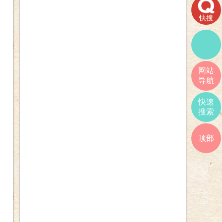
快搜
网站
导航
快速
搜索
顶部