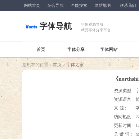
网站首页
综合导航
全能搜索
网站地图
联系我们
字体导航
字体资源导航
精品字体分享平台
首页
字体分享
字体网站
您所在的位置：
首页
>
字体之家
《north
资源类型 :
资源语言 :
来 源 :
访问热度 :
2
更新时间 :
1
关 键 词 :
n