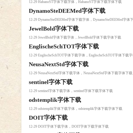
12-29 HabanoST字体下载字体，HabanoST字体下载字体下载
DynamoSteDEEMed字体下载
12-29 DynamoSteDEEMed字体下载字体，DynamoSteDEEMed
JewelBold字体下载
12-29 JewelBold字体下载字体，JewelBold字体下载字体下载
EnglischeSchTOT字体下载
12-29 EnglischeSchTOT字体下载字体，EnglischeSchTOT字体下
NeusaNextStd字体下载
12-29 NeusaNextStd字体下载字体，NeusaNextStd字体下载字体下载
sentinel字体下载
12-29 sentinel字体下载字体，sentinel字体下载字体下载
odstemplik字体下载
12-29 odstemplik字体下载字体，odstemplik字体下载字体下载
DOIT字体下载
12-29 DOIT字体下载字体，DOIT字体下载字体下载