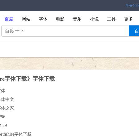
百度
网站
字体
电影
音乐
小说
工具
更多
shire字体下载》字体下载
字体
简体中文
字体之家
296
2-29
orthshire字体下载