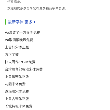
作者联系。
欢迎朋友多多分享发布更多精品字体资源。
最新字体
更多 +
Aa温柔了十方春冬免费
Aa取酒酿晚风免费
上首轩宋体正版
方正字迹
快去写作业CJK免费
台湾教育部标准宋体免费
上首御宋体正版
花园宋体免费
逐浪雅宋体免费
上首古宋体正版
长城特粗宋体免费