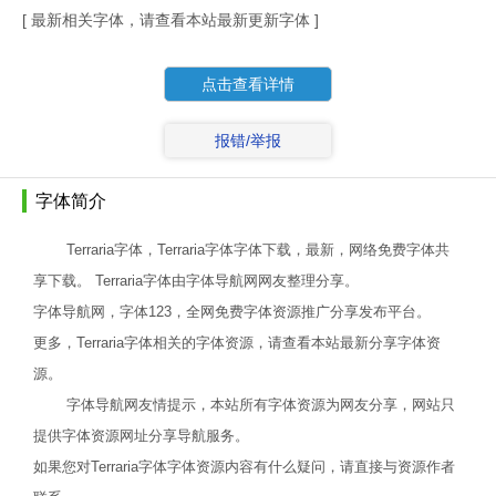
[ 最新相关字体，请查看本站最新更新字体 ]
点击查看详情
报错/举报
字体简介
Terraria字体，Terraria字体字体下载，最新，网络免费字体共
享下载。 Terraria字体由字体导航网网友整理分享。
字体导航网，字体123，全网免费字体资源推广分享发布平台。
更多，Terraria字体相关的字体资源，请查看本站最新分享字体资
源。
字体导航网友情提示，本站所有字体资源为网友分享，网站只
提供字体资源网址分享导航服务。
如果您对Terraria字体字体资源内容有什么疑问，请直接与资源作者