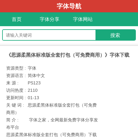
字体导航
首页
字体分享
字体网站
《思源柔黑体标准版全套打包（可免费商用）》字体下载
资源类型 :
字体
资源语言 :
简体中文
来 源 :
PS123
访问热度 :
2110
更新时间 :
01-13
关 键 词 :
思源柔黑体标准版全套打包（可免费
商用）
简 介 :
字体之家，全网最新免费字体分享发
布平台
思源柔黑体标准版全套打包（可免费商用）下载