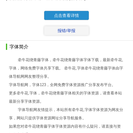
点击查看详情
报错/举报
字体简介
牵牛花绕青藤字体，牵牛花绕青藤字体字体下载，最新牵牛花,
字体，网络免费字体共享下载。 牵牛花,字体牵牛花绕青藤字体由字
体导航网网友整理分享。
字体导航网，字体123，全网免费字体资源推广分享发布平台。
更多牵牛花,字体，牵牛花绕青藤字体相关的字体资源，请查看本站
最新分享字体资源。
字体导航网友情提示，本站所有牵牛花,字体字体资源为网友分
享，网站只提供字体资源网址分享导航服务。
如果您对牵牛花绕青藤字体字体资源内容有什么疑问，请直接与资