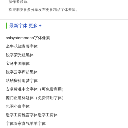
源作者联系。
欢迎朋友多多分享发布更多精品字体资源。
最新字体
更多 +
asisystemmono字体像素
牵牛花绕青藤字体
锐字荣光粗黑体
宝马中国细体
锐字云字库超黑体
站酷庆科追梦字体
安卓标准中文字体（可免费商用）
庞门正道标题体（免费商用字体）
包图小白字体
造字工房稚言字体造字工房体
字体管家喜气羊羊字体