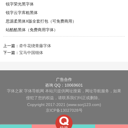
锐字荣光黑字体
锐字云字库粗黑体
思源柔黑体X版全套打包（可免费商用）
站酷酷黑体（免费商用字体）
上一篇：
牵牛花绕青藤字体
下一篇：
宝马中国细体
广告合作
咨询 QQ：10069601
字体之家
字体导航网
本站只提供网址搜索，网址导航服务，如果
侵犯了您的权益，请联系我们纠正或删除。
Copyright 2017-2021 (www.sorj123.com)
京ICP备13027028号