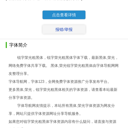
点击查看详情
报错/举报
字体简介
锐字荣光粗黑体，锐字荣光粗黑体字体下载，最新黑体,荣光，
网络免费字体共享下载。 黑体,荣光锐字荣光粗黑体由字体导航网网
友整理分享。
字体导航网，字体123，全网免费字体资源推广分享发布平台。
更多黑体,荣光，锐字荣光粗黑体相关的字体资源，请查看本站最新
分享字体资源。
字体导航网友情提示，本站所有黑体,荣光字体资源为网友分
享，网站只提供字体资源网址分享导航服务。
如果您对锐字荣光粗黑体字体资源内容有什么疑问，请直接与资源