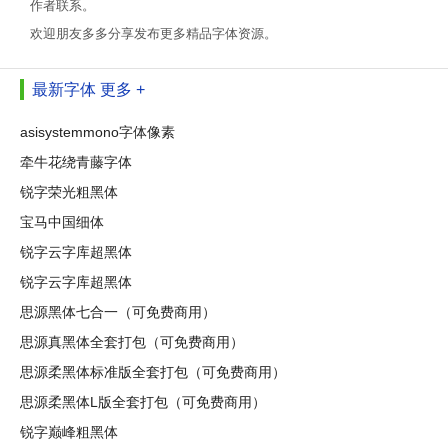
作者联系。
欢迎朋友多多分享发布更多精品字体资源。
最新字体
更多 +
asisystemmono字体像素
牵牛花绕青藤字体
锐字荣光粗黑体
宝马中国细体
锐字云字库超黑体
锐字云字库超黑体
思源黑体七合一（可免费商用）
思源真黑体全套打包（可免费商用）
思源柔黑体标准版全套打包（可免费商用）
思源柔黑体L版全套打包（可免费商用）
锐字巅峰粗黑体