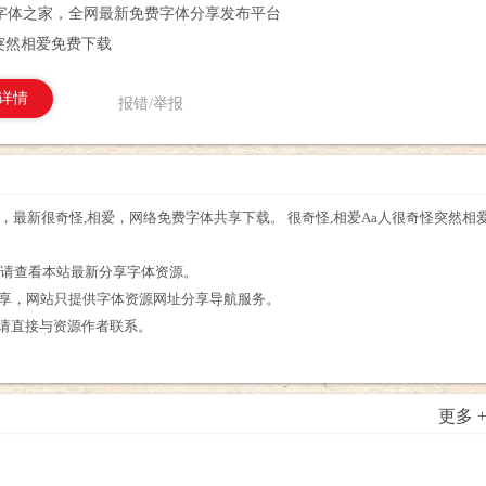
字体之家，全网最新免费字体分享发布平台
突然相爱免费下载
详情
报错/举报
，最新很奇怪,相爱，网络免费字体共享下载。 很奇怪,相爱Aa人很奇怪突然
。
，请查看本站最新分享字体资源。
分享，网站只提供字体资源网址分享导航服务。
，请直接与资源作者联系。
更多 