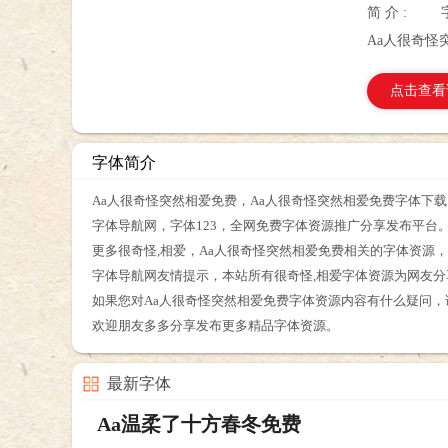
简 介 :
Aa人很奇怪
点击查看
字体简介
Aa人很奇怪突然相爱免费，Aa人很奇怪突然相爱免费字体下载
字体导航网，字体123，全网免费字体资源推广分享发布平台
更多很奇怪,相爱，Aa人很奇怪突然相爱免费相关的字体资源
字体导航网友情提示，本站所有很奇怪,相爱字体资源为网友
如果您对Aa人很奇怪突然相爱免费字体资源内容有什么疑问
欢迎朋友多多分享发布更多精品字体资源。
最新字体
Aa温柔了十方春冬免费