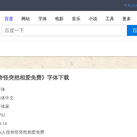
百度
网站
字体
电影
音乐
小说
工具
更多
很奇怪突然相爱免费》字体下载
字体
简体中文
字体家
702
0-14
Aa人很奇怪突然相爱免费