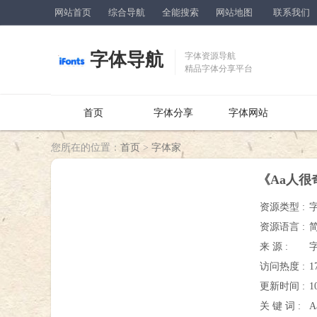
网站首页
综合导航
全能搜索
网站地图
联系我们
字体导航
字体资源导航
精品字体分享平台
首页
字体分享
字体网站
您所在的位置：
首页
>
字体家
《Aa人
资源类型 :
资源语言 :
来 源 :
访问热度 :
1
更新时间 :
1
关 键 词 :