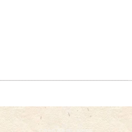
广告合作
咨询 QQ：10069601