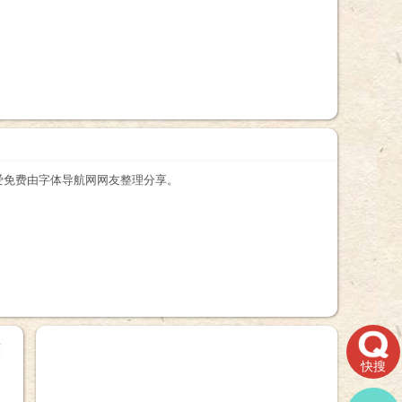
相爱免费由字体导航网网友整理分享。
+
快搜