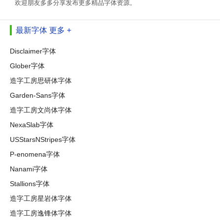
欢迎朋友多多分享发布更多精品字体资源。
最新字体
更多 +
Disclaimer字体
Glober字体
造字工房思研体字体
Garden-Sans字体
造字工房文尚体字体
NexaSlab字体
USStarsNStripes字体
P-enomena字体
Nanami字体
Stallions字体
造字工房星岩体字体
造字工房逸锋体字体