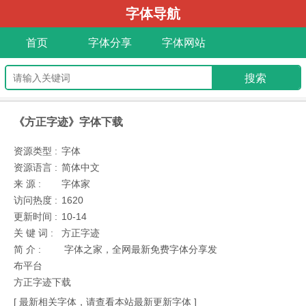
字体导航
首页
字体分享
字体网站
《方正字迹》字体下载
资源类型 :
字体
资源语言 :
简体中文
来 源 :
字体家
访问热度 :
1620
更新时间 :
10-14
关 键 词 :
方正字迹
简 介 :
字体之家，全网最新免费字体分享发
布平台
方正字迹下载
[ 最新相关字体，请查看本站最新更新字体 ]