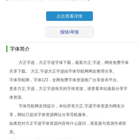
点击查看详情
报错/举报
字体简介
方正字迹，方正字迹字体下载，最新方正,字迹，网络免费字体
共享下载。 方正,字迹方正字迹由字体导航网网友整理分享。
字体导航网，字体123，全网免费字体资源推广分享发布平台。
更多方正,字迹，方正字迹相关的字体资源，请查看本站最新分享字
体资源。
字体导航网友情提示，本站所有方正,字迹字体资源为网友分
享，网站只提供字体资源网址分享导航服务。
如果您对方正字迹字体资源内容有什么疑问，请直接与资源作者联
系。