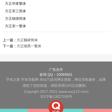
方正华隶繁体
方正宋三简体
方正细倩简体
方正宋一繁体
上一篇：
方正魏碑简体
下一篇：
方正细黑一繁体
广告合作
咨询 QQ：10069601
字体之家
字体导航网
本站只提供网址搜索，网址导航服务，如果
侵犯了您的权益，请联系我们纠正或删除。
Copyright 2017-2021 (www.sorj123.com)
京ICP备13027028号