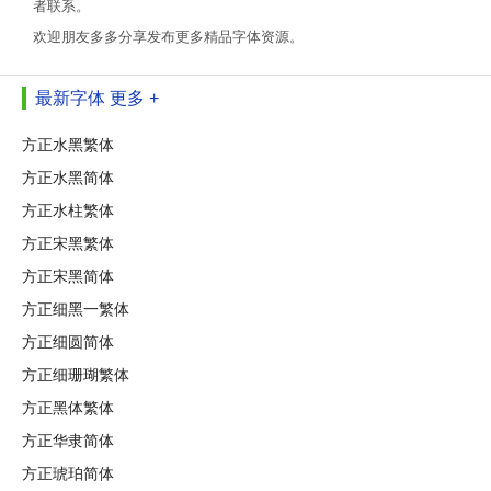
者联系。
欢迎朋友多多分享发布更多精品字体资源。
最新字体
更多 +
方正水黑繁体
方正水黑简体
方正水柱繁体
方正宋黑繁体
方正宋黑简体
方正细黑一繁体
方正细圆简体
方正细珊瑚繁体
方正黑体繁体
方正华隶简体
方正琥珀简体