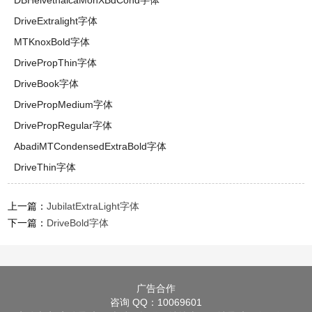
DBHelvethaicaMonXBdCond字体
DriveExtralight字体
MTKnoxBold字体
DrivePropThin字体
DriveBook字体
DrivePropMedium字体
DrivePropRegular字体
AbadiMTCondensedExtraBold字体
DriveThin字体
上一篇：
JubilatExtraLight字体
下一篇：
DriveBold字体
广告合作
咨询 QQ：10069601