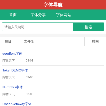
字体导航
首页
字体分享
字体网站
栏目
文件名
时间
goodfont字体
[
字体天下
]
03-03
TokehDEMO字体
[
字体天下
]
03-03
Numb3rs字体
[
字体天下
]
03-03
SweetGetaway字体