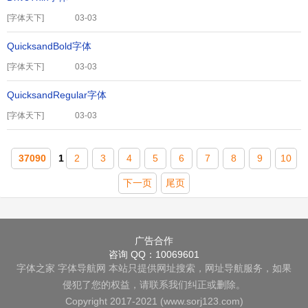
[
字体天下
]
03-03
QuicksandBold字体
[
字体天下
]
03-03
QuicksandRegular字体
[
字体天下
]
03-03
37090
1
2
3
4
5
6
7
8
9
10
下一页
尾页
广告合作
咨询 QQ：10069601
字体之家
字体导航网
本站只提供网址搜索，网址导航服务，如果
侵犯了您的权益，请联系我们纠正或删除。
Copyright 2017-2021 (www.sorj123.com)