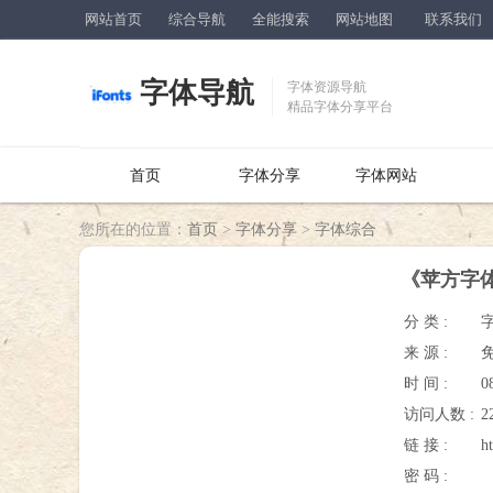
网站首页
综合导航
全能搜索
网站地图
联系我们
字体导航
字体资源导航
精品字体分享平台
首页
字体分享
字体网站
您所在的位置：
首页
>
字体分享
>
字体综合
《苹方字
分 类 :
来 源 :
时 间 :
0
访问人数 :
2
链 接 :
h
密 码 :