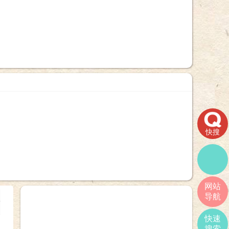
快搜
网站
导航
+
快速
搜索