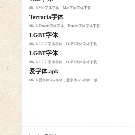
08-16 Mac字体字体，Mac字体字体下载
Terraria字体
08-16 Terraria字体字体，Terraria字体字体下载
LGBT字体
08-16 LGBT字体字体，LGBT字体字体下载
LGBT字体
08-16 LGBT字体字体，LGBT字体字体下载
爱字体.apk
08-16 爱字体.apk字体，爱字体.apk字体下载