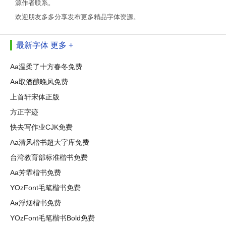
源作者联系。
欢迎朋友多多分享发布更多精品字体资源。
最新字体
更多 +
Aa温柔了十方春冬免费
Aa取酒酿晚风免费
上首轩宋体正版
方正字迹
快去写作业CJK免费
Aa清风楷书超大字库免费
台湾教育部标准楷书免费
Aa芳霏楷书免费
YOzFont毛笔楷书免费
Aa浮烟楷书免费
YOzFont毛笔楷书Bold免费