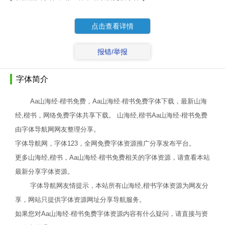
点击查看详情
报错/举报
字体简介
Aa山海经·楷书免费，Aa山海经·楷书免费字体下载，最新山海
经,楷书，网络免费字体共享下载。 山海经,楷书Aa山海经·楷书免费
由字体导航网网友整理分享。
字体导航网，字体123，全网免费字体资源推广分享发布平台。
更多山海经,楷书，Aa山海经·楷书免费相关的字体资源，请查看本站
最新分享字体资源。
字体导航网友情提示，本站所有山海经,楷书字体资源为网友分
享，网站只提供字体资源网址分享导航服务。
如果您对Aa山海经·楷书免费字体资源内容有什么疑问，请直接与资