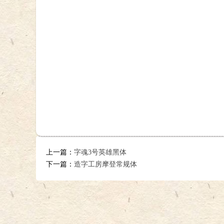
上一篇：
字魂3号英雄黑体
下一篇：
造字工房摩登常规体