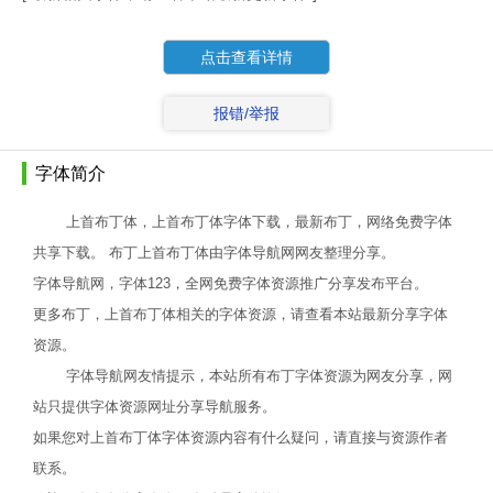
点击查看详情
报错/举报
字体简介
上首布丁体，上首布丁体字体下载，最新布丁，网络免费字体
共享下载。 布丁上首布丁体由字体导航网网友整理分享。
字体导航网，字体123，全网免费字体资源推广分享发布平台。
更多布丁，上首布丁体相关的字体资源，请查看本站最新分享字体
资源。
字体导航网友情提示，本站所有布丁字体资源为网友分享，网
站只提供字体资源网址分享导航服务。
如果您对上首布丁体字体资源内容有什么疑问，请直接与资源作者
联系。