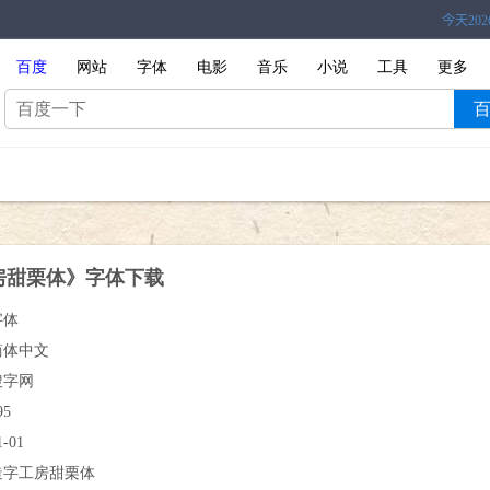
百度
网站
字体
电影
音乐
小说
工具
更多
房甜栗体》字体下载
字体
简体中文
搜字网
95
1-01
造字工房甜栗体