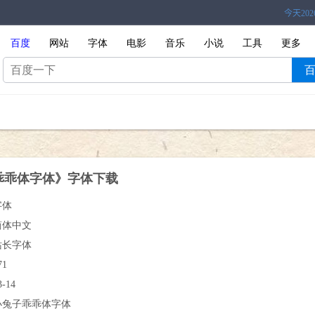
百度
网站
字体
电影
音乐
小说
工具
更多
乖乖体字体》字体下载
字体
简体中文
站长字体
71
3-14
小兔子乖乖体字体